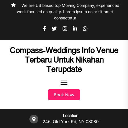
Skip
We are US based top Moving Company, experienced
to
work focused on quality. Lorem ipsum dolor sit amet
the
consectetur
content
Compass-Weddings Info Venue
Terbaru Untuk Nikahan
Terupdate
Book Now
Location
246, Old York Rd, NY 08080