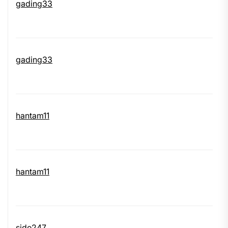
gading33
gading33
hantam11
hantam11
sido247