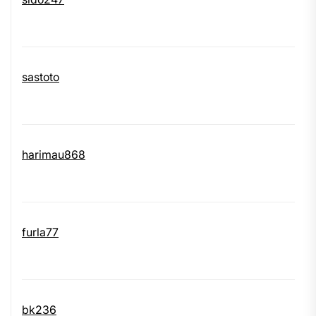
sastoto
harimau868
furla77
bk236