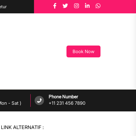
etur
Book Now
Phone Number
on - Sat )
+11 231 456 7890
LINK ALTERNATIF :