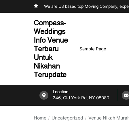
Skip
We are US based top Moving Company, experi
to
the
Compass-
content
Weddings
Info Venue
Terbaru
Sample Page
Untuk
Nikahan
Terupdate
Location
246, Old York Rd, NY 08080
Home
Uncategorized
Venue Nikah Murah 