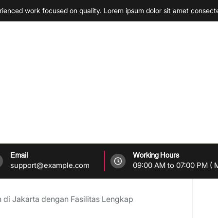
enced work focused on quality. Lorem ipsum dolor sit amet consect
Email
Working Hours
support@example.com
09:00 AM to 07:00 PM ( M
di Jakarta dengan Fasilitas Lengkap