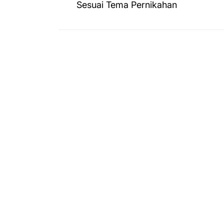
post:
Sesuai Tema Pernikahan
navigation