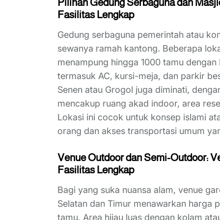
Pilihan Gedung Serbaguna dan Masji
Fasilitas Lengkap
Gedung serbaguna pemerintah atau komun
sewanya ramah kantong. Beberapa lokas
menampung hingga 1000 tamu dengan bia
termasuk AC, kursi-meja, dan parkir besa
Senen atau Grogol juga diminati, dengan
mencakup ruang akad indoor, area reseps
Lokasi ini cocok untuk konsep islami a
orang dan akses transportasi umum yan
Venue Outdoor dan Semi-Outdoor: Ve
Fasilitas Lengkap
Bagi yang suka nuansa alam, venue gar
Selatan dan Timur menawarkan harga pa
tamu. Area hijau luas dengan kolam at