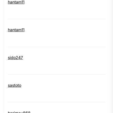
hantam11
hantam11
sido247
sastoto
harimau868