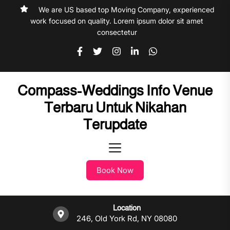
Skip
We are US based top Moving Company, experienced
to
work focused on quality. Lorem ipsum dolor sit amet
the
consectetur
content
Compass-Weddings Info Venue
Terbaru Untuk Nikahan
Terupdate
Book Now
Location
246, Old York Rd, NY 08080