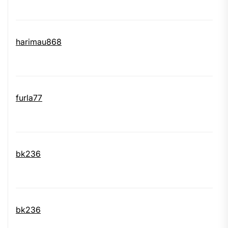
harimau868
furla77
bk236
bk236