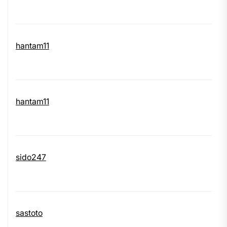
hantam11
hantam11
sido247
sastoto