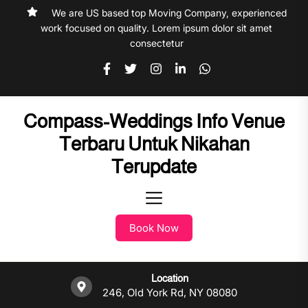
Skip
We are US based top Moving Company, experienced
to
work focused on quality. Lorem ipsum dolor sit amet
the
consectetur
content
Compass-Weddings Info Venue
Terbaru Untuk Nikahan
Terupdate
Book Now
Location
246, Old York Rd, NY 08080