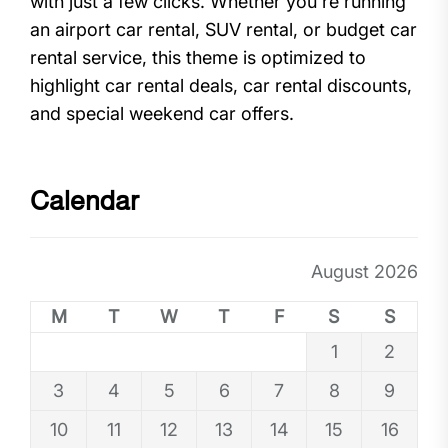
with just a few clicks. Whether you're running
an airport car rental, SUV rental, or budget car
rental service, this theme is optimized to
highlight car rental deals, car rental discounts,
and special weekend car offers.
Calendar
August 2026
M
T
W
T
F
S
S
1
2
3
4
5
6
7
8
9
10
11
12
13
14
15
16