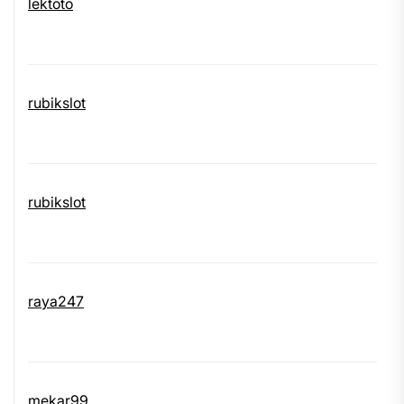
lektoto
rubikslot
rubikslot
raya247
mekar99